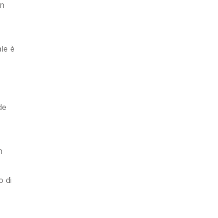
on
ale è
de
n
o di