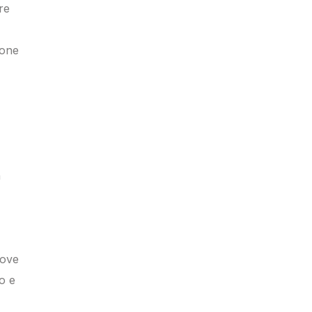
re
ione
n
dove
o e