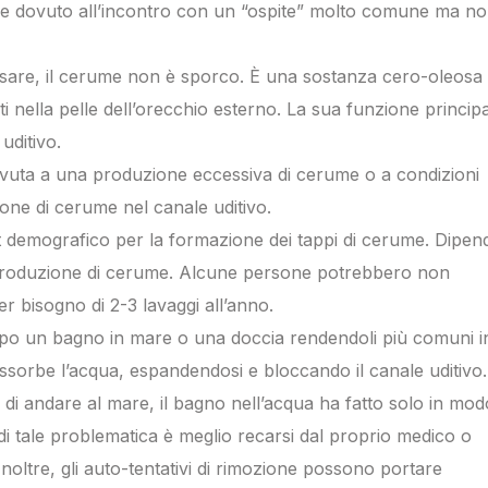
e dovuto all’incontro con un “ospite” molto comune ma n
sare, il cerume non è sporco. È una sostanza cero-oleosa
i nella pelle dell’orecchio esterno. La sua funzione princip
uditivo.
vuta a una produzione eccessiva di cerume o a condizioni
ne di cerume nel canale uditivo.
et demografico per la formazione dei tappi di cerume. Dipen
a produzione di cerume. Alcune persone potrebbero non
r bisogno di 2-3 lavaggi all’anno.
opo un bagno in mare o una doccia rendendoli più comuni i
sorbe l’acqua, espandendosi e bloccando il canale uditivo.
a di andare al mare, il bagno nell’acqua ha fatto solo in mod
di tale problematica è meglio recarsi dal proprio medico o
Inoltre, gli auto-tentativi di rimozione possono portare